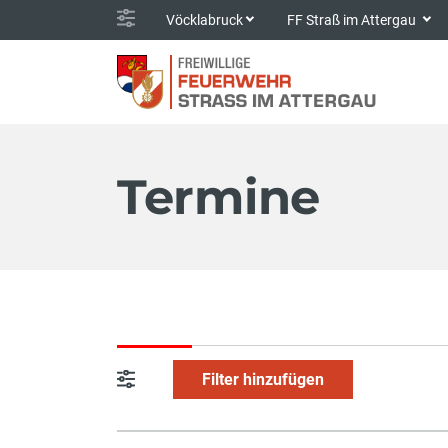
Vöcklabruck
FF Straß im Attergau
Termine
Filter hinzufügen