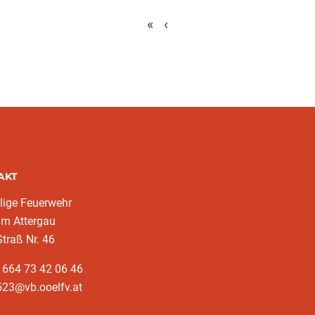
«
‹
AKT
llige Feuerwehr
im Attergau
traß Nr. 46
 664 73 42 06 46
523@vb.ooelfv.at