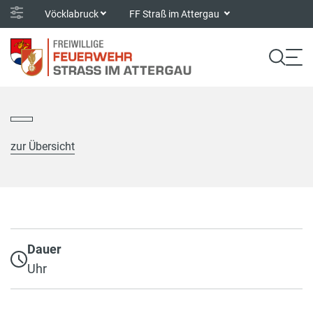
Vöcklabruck
FF Straß im Attergau
zur Übersicht
Dauer
Uhr