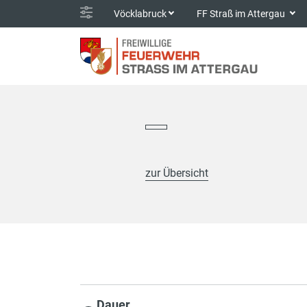
Vöcklabruck
FF Straß im Attergau
zur Übersicht
Dauer