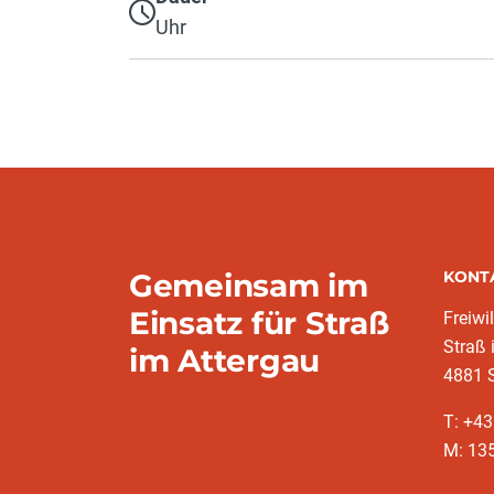
Uhr
Gemeinsam im
KONT
Einsatz für Straß
Freiwi
Straß 
im Attergau
4881 S
T: +43
M: 13