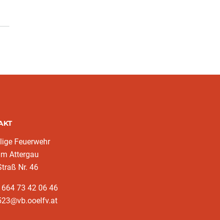
AKT
llige Feuerwehr
im Attergau
traß Nr. 46
 664 73 42 06 46
523@vb.ooelfv.at