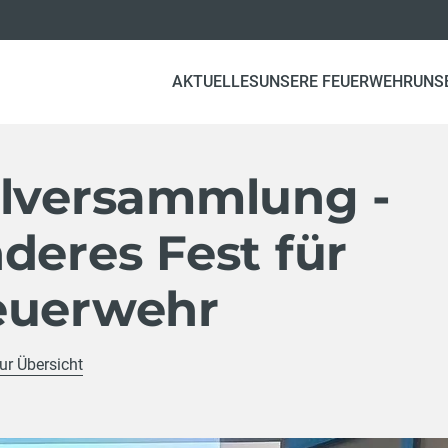
AKTUELLES
UNSERE FEUERWEHR
UNS
llversammlung -
deres Fest für
euerwehr
ur Übersicht