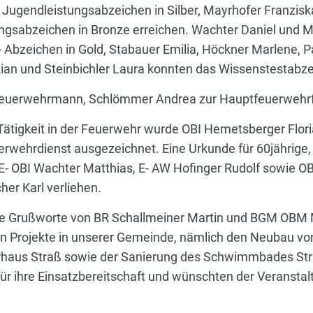
 Jugendleistungsabzeichen in Silber, Mayrhofer Franzisk
gsabzeichen in Bronze erreichen. Wachter Daniel und M
 Abzeichen in Gold, Stabauer Emilia, Höckner Marlene, Pa
tian und Steinbichler Laura konnten das Wissenstestabze
euerwehrmann, Schlömmer Andrea zur Hauptfeuerwehrfr
e Tätigkeit in der Feuerwehr wurde OBI Hemetsberger Flo
rwehrdienst ausgezeichnet. Eine Urkunde für 60jährige, v
E- OBI Wachter Matthias, E- AW Hofinger Rudolf sowie 
er Karl verliehen.
die Grußworte von BR Schallmeiner Martin und BGM OBM
n Projekte in unserer Gemeinde, nämlich den Neubau vo
haus Straß sowie der Sanierung des Schwimmbades Stra
für ihre Einsatzbereitschaft und wünschten der Veranstal